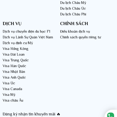
Du lịch Châu Mỹ
thích hợp nhất?
Du lịch Châu Úc
Du lịch Châu Phi
Bỉ là một đất nước tuyệt vời để khám phá suốt cả năm, tuy nhiên, thời
DỊCH VỤ
CHÍNH SÁCH
điểm tốt nhất để tới đây phụ thuộc vào sở thích và mong muốn của bạn.
Dịch vụ chuyển diện du học F1
Điều khoản dịch vụ
Nếu bạn ưa thích thời tiết ấm áp và cảnh quan xanh tươi, mùa xuân
Dịch vụ Lãnh Sự Quán Việt Nam
Chính sách quyền riêng tư
từ tháng 3 đến tháng 5 là lựa chọn tốt với hoa anh đào nở rộ.
Dịch vụ định cư Mỹ
Mùa hè, từ tháng 6 đến tháng 8, cũng rất thích hợp với nhiệt độ ấm
Visa Hồng Kông
áp và nhiều sự kiện lễ hội diễn ra.
Visa Đài Loan
Mùa thu từ tháng 9 đến tháng 11 mang lại thời tiết mát mẻ và cảnh
Visa Trung Quốc
quan lá đổi màu rất đẹp.
Visa Hàn Quốc
Nếu bạn yêu thích lễ hội Giáng sinh và cảnh quan tuyết phủ, mùa
Visa Nhật Bản
đông từ tháng 12 đến tháng 2 có thể là lựa chọn tốt để khám phá
Visa Anh Quốc
các thị trấn và lễ hội Giáng sinh của Bỉ.
Visa Úc
Visa Canada
Visa Mỹ
Visa châu Âu
Đăng ký nhận tin khuyến mãi 🔥