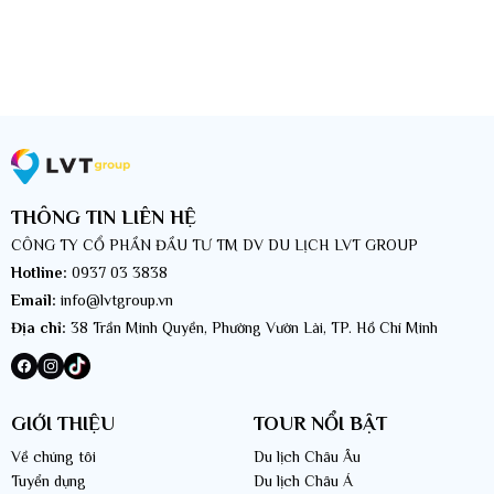
Công ty du lịch LVT Group chuyên Tour du lịch Bỉ giá tốt
>> Video giới thiệu Công ty Du lịch LVT Group - Luxury Vietnam
Travel
THÔNG TIN LIÊN HỆ
CÔNG TY CỔ PHẦN ĐẦU TƯ TM DV DU LỊCH LVT GROUP
Hotline:
0937 03 3838
Email:
info@lvtgroup.vn
Địa chỉ:
38 Trần Minh Quyền, Phường Vườn Lài, TP. Hồ Chí Minh
GIỚI THIỆU
TOUR NỔI BẬT
Về chúng tôi
Du lịch Châu Âu
Tuyển dụng
Du lịch Châu Á
Nên đi Tour du lịch Bỉ vào thời điểm nào là