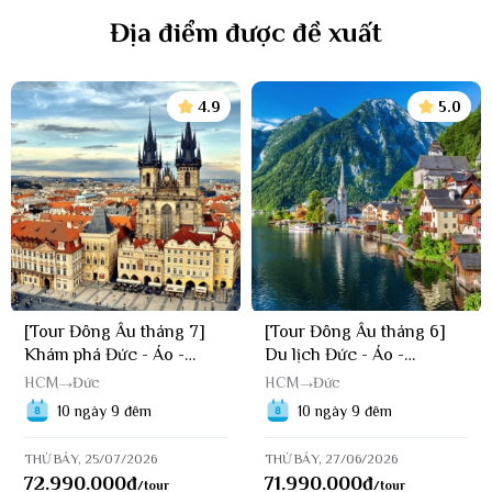
Cam kết thực hiện Tour theo đúng lộ trình, đảm bảo chuyến đi diễn
ra an toàn và suôn sẻ.
Địa điểm được đề xuất
Hướng dẫn viên am hiểu về lịch sử và văn hóa của nước Bỉ.
Giá Tour Bỉ vô cùng hợp lý, thường xuyên có các chương trình
khuyến mãi giảm giá cho khách hàng.
4.9
5.0
Nhanh tay gọi ngay vào Hotline 0937 03 3838 để được
LVT Group hỗ trợ tư vấn và đăng ký Tour du lịch Bỉ
trọn gói với giá siêu ưu đãi ngay hôm nay nhé!
[Tour Đông Âu tháng 7]
[Tour Đông Âu tháng 6]
Khám phá Đức - Áo -
Du lịch Đức - Áo -
Hungary - Slovakia - Séc
Hungary - Slovakia - Séc
HCM
Đức
HCM
Đức
(25/07/2026)
(27/06/2026)
10 ngày 9 đêm
10 ngày 9 đêm
THỨ BẢY, 25/07/2026
THỨ BẢY, 27/06/2026
72.990.000
đ
71.990.000
đ
/tour
/tour