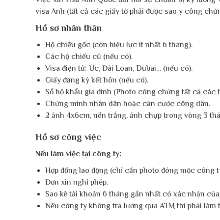
visa Anh (tất cả các giấy tờ phải được sao y công chứ
Hồ sơ nhân thân
Hộ chiếu gốc (còn hiệu lực ít nhất 6 tháng).
Các hộ chiếu cũ (nếu có).
Visa điện tử: Úc, Đài Loan, Dubai… (nếu có).
Giấy đăng ký kết hôn (nếu có).
Sổ hộ khẩu gia đình (Photo công chứng tất cả các 
Chứng minh nhân dân hoặc căn cước công dân.
2 ảnh 4x6cm, nền trắng, ảnh chụp trong vòng 3 th
Hồ sơ công việc
Nếu làm việc tại công ty:
Hợp đồng lao động (chỉ cần photo đóng mộc công ty
Đơn xin nghỉ phép.
Sao kê tài khoản 6 tháng gần nhất có xác nhận củ
Nếu công ty không trả lương qua ATM thì phải làm