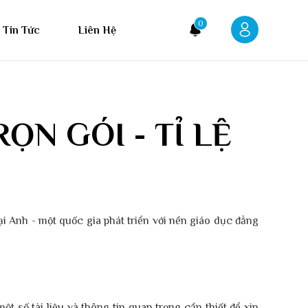
0
Tin Tức
Liên Hệ
ỌN GÓI - TỈ LỆ
ại Anh - một quốc gia phát triển với nền giáo dục đẳng
t số tài liệu và thông tin quan trọng cần thiết để xin