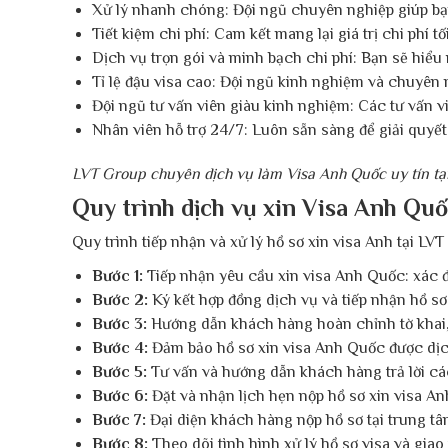
Xử lý nhanh chóng: Đội ngũ chuyên nghiệp giúp bạn
Tiết kiệm chi phí: Cam kết mang lại giá trị chi phí 
Dịch vụ trọn gói và minh bạch chi phí: Bạn sẽ hiểu
Tỉ lệ đậu visa cao: Đội ngũ kinh nghiệm và chuyên 
Đội ngũ tư vấn viên giàu kinh nghiệm: Các tư vấn v
Nhân viên hỗ trợ 24/7: Luôn sẵn sàng để giải quyế
LVT Group chuyên dịch vụ làm Visa Anh Quốc uy tín 
Quy trình dịch vụ xin Visa Anh Qu
Quy trình tiếp nhận và xử lý hồ sơ xin visa Anh tại LV
Bước 1:
Tiếp nhận yêu cầu xin visa Anh Quốc: xác 
Bước 2:
Ký kết hợp đồng dịch vụ và tiếp nhận hồ sơ
Bước 3:
Hướng dẫn khách hàng hoàn chỉnh tờ khai, hỗ
Bước 4:
Đảm bảo hồ sơ xin visa Anh Quốc được dịc
Bước 5:
Tư vấn và hướng dẫn khách hàng trả lời các
Bước 6:
Đặt và nhận lịch hẹn nộp hồ sơ xin visa Anh
Bước 7:
Đại diện khách hàng nộp hồ sơ tại trung tâm
Bước 8:
Theo dõi tình hình xử lý hồ sơ visa và giao