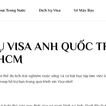
our Trong Nước
Dịch Vụ Visa
Vé Máy Bay
Ụ VISA ANH QUỐC TR
PHCM
 thể du lịch trải nghiệm cuộc sống và cơ hội học tập làm việc t
oup hỗ trợ bạn trong quá trình xin Visa nhé!
à tuân thủ các quy định của cơ quan lãnh sự Anh. Dưới đây là mộ