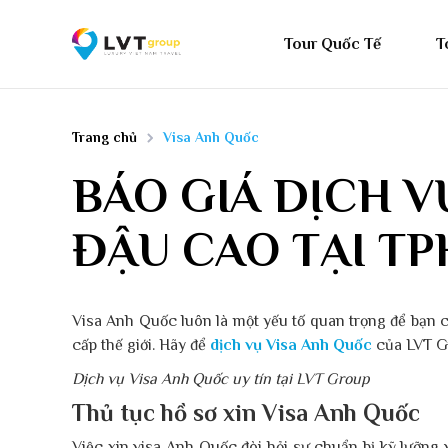
Tour Quốc Tế
T
Trang chủ
Visa Anh Quốc
BÁO GIÁ DỊCH V
ĐẬU CAO TẠI T
Visa Anh Quốc luôn là một yếu tố quan trọng để bạn có
cấp thế giới. Hãy để
dịch vụ Visa Anh Quốc
của LVT Gr
Dịch vụ Visa Anh Quốc uy tín tại LVT Group
Thủ tục hồ sơ xin Visa Anh Quốc
Việc xin visa Anh Quốc đòi hỏi sự chuẩn bị kỹ lưỡng v