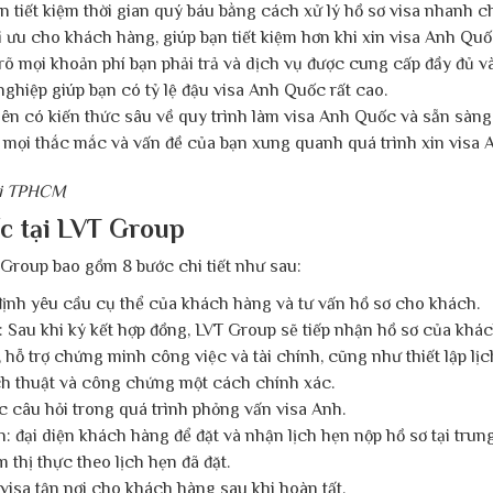
 tiết kiệm thời gian quý báu bằng cách xử lý hồ sơ visa nhanh c
tối ưu cho khách hàng, giúp bạn tiết kiệm hơn khi xin visa Anh Quố
 rõ mọi khoản phí bạn phải trả và dịch vụ được cung cấp đầy đủ v
nghiệp giúp bạn có tỷ lệ đậu visa Anh Quốc rất cao.
iên có kiến thức sâu về quy trình làm visa Anh Quốc và sẵn sàng 
t mọi thắc mắc và vấn đề của bạn xung quanh quá trình xin visa
tại TPHCM
ốc tại LVT Group
T Group bao gồm 8 bước chi tiết như sau:
định yêu cầu cụ thể của khách hàng và tư vấn hồ sơ cho khách.
: Sau khi ký kết hợp đồng, LVT Group sẽ tiếp nhận hồ sơ của khác
 trợ chứng minh công việc và tài chính, cũng như thiết lập lịch 
h thuật và công chứng một cách chính xác.
 câu hỏi trong quá trình phỏng vấn visa Anh.
: đại diện khách hàng để đặt và nhận lịch hẹn nộp hồ sơ tại trung
 thị thực theo lịch hẹn đã đặt.
 visa tận nơi cho khách hàng sau khi hoàn tất.