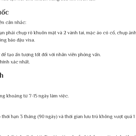
uốc
nên cân nhắc:
bạn phải chụp rõ khuôn mặt và 2 vành tai, mặc áo có cổ, chụp ản
ng báo đậu visa.
để tạo ấn tượng tốt đối với nhân viên phỏng vấn.
hính xác nhất.
nh
ong khoảng từ 7-15 ngày làm việc.
hời hạn 3 tháng (90 ngày) và thời gian lưu trú không vượt quá 1