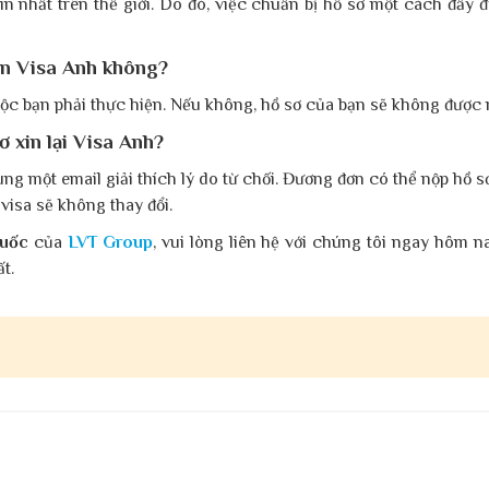
in nhất trên thế giới. Do đó, việc chuẩn bị hồ sơ một cách đầy đ
xin Visa Anh không?
 buộc bạn phải thực hiện. Nếu không, hồ sơ của bạn sẽ không được
ơ xin lại Visa Anh?
ùng một email giải thích lý do từ chối. Đương đơn có thể nộp hồ sơ
visa sẽ không thay đổi.
Quốc
của
LVT Group
, vui lòng liên hệ với chúng tôi ngay hôm 
t.