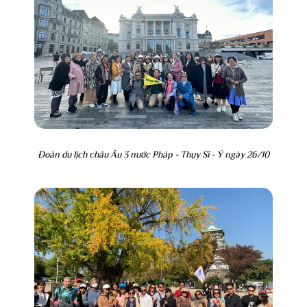
Đoàn du lịch châu Âu 3 nước Pháp - Thụy Sĩ - Ý ngày 26/10