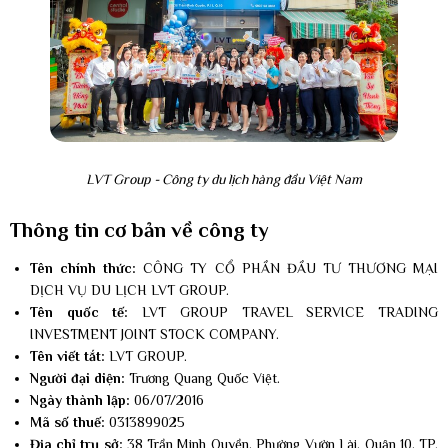
LVT Group - Công ty du lịch hàng đầu Việt Nam
Thông tin cơ bản về công ty
Tên chính thức:
CÔNG TY CỔ PHẦN ĐẦU TƯ THƯƠNG MẠI
DỊCH VỤ DU LỊCH LVT GROUP.
Tên quốc tế:
LVT GROUP TRAVEL SERVICE TRADING
INVESTMENT JOINT STOCK COMPANY.
Tên viết tắt:
LVT GROUP.
Người đại diện:
Trương Quang Quốc Việt.
Ngày thành lập:
06/07/2016
Mã số thuế:
0313899025
Địa chỉ trụ sở:
38 Trần Minh Quyền, Phường Vườn Lài, Quận 10, TP.