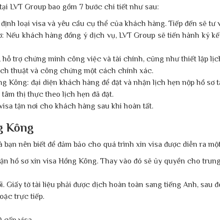
 tại LVT Group bao gồm 7 bước chi tiết như sau:
ịnh loại visa và yêu cầu cụ thể của khách hàng. Tiếp đến sẽ tư 
ơ: Nếu khách hàng đồng ý dịch vụ, LVT Group sẽ tiến hành ký kế
 trợ chứng minh công việc và tài chính, cũng như thiết lập lịch 
ch thuật và công chứng một cách chính xác.
g Kông: đại diện khách hàng để đặt và nhận lịch hẹn nộp hồ sơ tạ
tâm thị thực theo lịch hẹn đã đặt.
 visa tận nơi cho khách hàng sau khi hoàn tất.
ng Kông
 bạn nên biết để đảm bảo cho quá trình xin visa được diễn ra mộ
n hồ sơ xin visa Hồng Kông. Thay vào đó sẽ ủy quyền cho trung
ối. Giấy tờ tài liệu phải được dịch hoàn toàn sang tiếng Anh, sau
ặc trực tiếp.