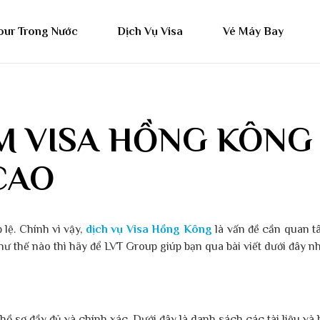
our Trong Nước
Dịch Vụ Visa
Vé Máy Bay
M VISA HỒNG KÔNG
 CAO
lệ. Chính vì vậy,
dịch vụ Visa Hồng Kông
là vấn đề cần quan t
ư thế nào thì hãy để LVT Group giúp bạn qua bài viết dưới đây nh
hồ sơ đầy đủ và chính xác. Dưới đây là danh sách các tài liệu và h