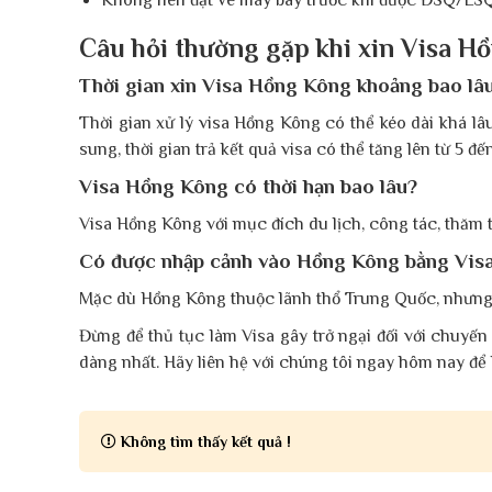
Không nên đặt vé máy bay trước khi được ĐSQ/LSQ
Câu hỏi thường gặp khi xin Visa H
Thời gian xin Visa Hồng Kông khoảng bao lâ
Thời gian xử lý visa Hồng Kông có thể kéo dài khá lâ
sung, thời gian trả kết quả visa có thể tăng lên từ 5 đế
Visa Hồng Kông có thời hạn bao lâu?
Visa Hồng Kông với mục đích du lịch, công tác, thăm th
Có được nhập cảnh vào Hồng Kông bằng Vis
Mặc dù Hồng Kông thuộc lãnh thổ Trung Quốc, nhưng nó 
Đừng để thủ tục làm Visa gây trở ngại đối với chuyến
dàng nhất. Hãy liên hệ với chúng tôi ngay hôm nay để
Không tìm thấy kết quả !