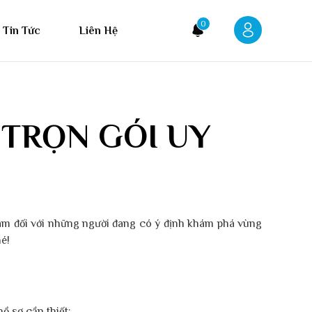
0
Tin Tức
Liên Hệ
 TRỌN GÓI UY
âm đối với những người đang có ý định khám phá vùng
é!
ồ sơ cần thiết: