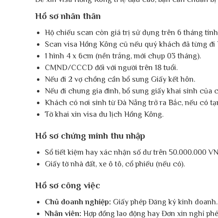
Hồ sơ nhân thân
Hộ chiếu scan còn giá trị sử dụng trên 6 tháng tính đ
Scan visa Hồng Kông cũ nếu quý khách đã từng đi
1 hình 4 x 6cm (nền trắng, mới chụp 03 tháng).
CMND/CCCD đối với người trên 18 tuổi.
Nếu đi 2 vợ chồng cần bổ sung Giấy kết hôn.
Nếu đi chung gia đình, bổ sung giấy khai sinh của 
Khách có nơi sinh từ Đà Nẵng trở ra Bắc, nếu có t
Tờ khai xin visa du lịch Hồng Kông.
Hồ sơ chứng minh thu nhập
Sổ tiết kiệm hay xác nhận số dư trên 50.000.000 
Giấy tờ nhà đất, xe ô tô, cổ phiếu (nếu có).
Hồ sơ công việc
Chủ doanh nghiệp:
Giấy phép Đăng ký kinh doanh.
Nhân viên:
Hợp đồng lao động hay Đơn xin nghỉ phé