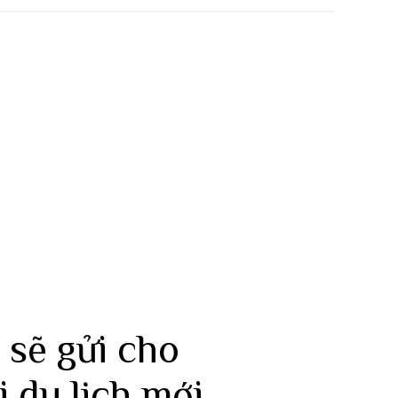
 sẽ gửi cho
i du lịch mới