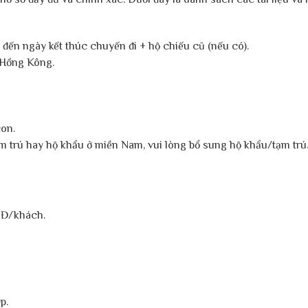
ến ngày kết thúc chuyến đi + hộ chiếu cũ (nếu có).
 Hồng Kông.
con.
ạm trú hay hộ khẩu ở miền Nam, vui lòng bổ sung hộ khẩu/tạm trú
VNĐ/khách.
p.