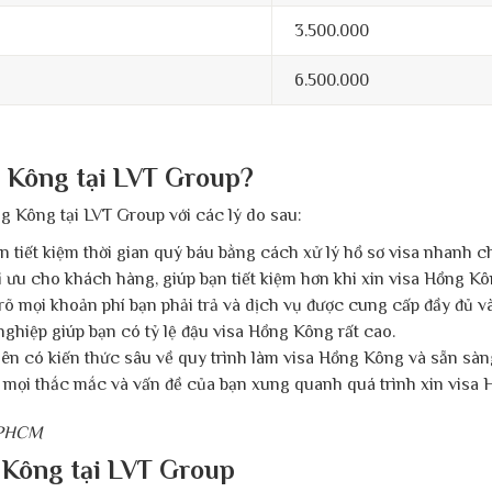
3.500.000
6.500.000
g Kông tại LVT Group?
g Kông tại LVT Group với các lý do sau:
 tiết kiệm thời gian quý báu bằng cách xử lý hồ sơ visa nhanh c
tối ưu cho khách hàng, giúp bạn tiết kiệm hơn khi xin visa Hồng Kô
 rõ mọi khoản phí bạn phải trả và dịch vụ được cung cấp đầy đủ v
nghiệp giúp bạn có tỷ lệ đậu visa Hồng Kông rất cao.
iên có kiến thức sâu về quy trình làm visa Hồng Kông và sẵn sàng
t mọi thắc mắc và vấn đề của bạn xung quanh quá trình xin visa
 TPHCM
g Kông tại LVT Group