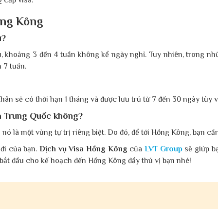
 cấp visa.
ồng Kông
u?
u, khoảng 3 đến 4 tuần không kể ngày nghỉ. Tuy nhiên, trong nh
n 7 tuần.
ân sẽ có thời hạn 1 tháng và được lưu trú từ 7 đến 30 ngày tùy và
a Trung Quốc không?
là một vùng tự trị riêng biệt. Do đó, để tới Hồng Kông, bạn cần p
 đi của bạn.
Dịch vụ Visa Hồng Kông
của
LVT Group
sẽ giúp b
 bắt đầu cho kế hoạch đến Hồng Kông đầy thú vị bạn nhé!