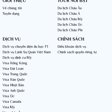
GIỚI THIỆU
TOUR NỔI BẬT
Về chúng tôi
Du lịch Châu Âu
Tuyển dụng
Du lịch Châu Á
Du lịch Châu Mỹ
Du lịch Châu Úc
LVT Group chuyên Tour du lịch Đài Loan trọn gói giá tốt
Du lịch Châu Phi
>> Video giới thiệu Công ty du lịch LVT Group chuyên Tour Đài Loan
DỊCH VỤ
CHÍNH SÁCH
uy tín - chất lượng cao
Dịch vụ chuyển diện du học F1
Điều khoản dịch vụ
Dịch vụ Lãnh Sự Quán Việt Nam
Chính sách quyền riêng tư
Dịch vụ định cư Mỹ
Visa Hồng Kông
Visa Đài Loan
Visa Trung Quốc
Visa Hàn Quốc
Visa Nhật Bản
Visa Anh Quốc
Visa Úc
Visa Canada
Visa Mỹ